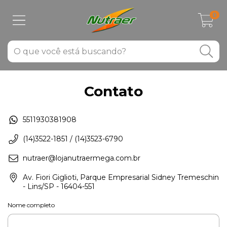
0
Contato
5511930381908
(14)3522-1851 / (14)3523-6790
nutraer@lojanutraermega.com.br
Av. Fiori Giglioti, Parque Empresarial Sidney Tremeschin
- Lins/SP - 16404-551
Nome completo