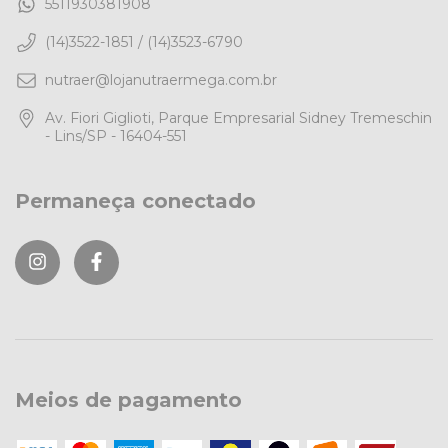
5511930381908
(14)3522-1851 / (14)3523-6790
nutraer@lojanutraermega.com.br
Av. Fiori Giglioti, Parque Empresarial Sidney Tremeschin
- Lins/SP - 16404-551
Permaneça conectado
Meios de pagamento